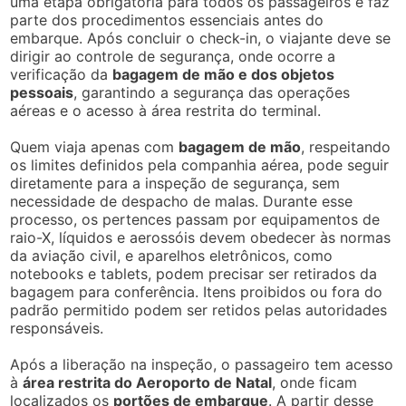
uma etapa obrigatória para todos os passageiros e faz
parte dos procedimentos essenciais antes do
embarque. Após concluir o check-in, o viajante deve se
dirigir ao controle de segurança, onde ocorre a
verificação da
bagagem de mão e dos objetos
pessoais
, garantindo a segurança das operações
aéreas e o acesso à área restrita do terminal.
Quem viaja apenas com
bagagem de mão
, respeitando
os limites definidos pela companhia aérea, pode seguir
diretamente para a inspeção de segurança, sem
necessidade de despacho de malas. Durante esse
processo, os pertences passam por equipamentos de
raio-X, líquidos e aerossóis devem obedecer às normas
da aviação civil, e aparelhos eletrônicos, como
notebooks e tablets, podem precisar ser retirados da
bagagem para conferência. Itens proibidos ou fora do
padrão permitido podem ser retidos pelas autoridades
responsáveis.
Após a liberação na inspeção, o passageiro tem acesso
à
área restrita do Aeroporto de Natal
, onde ficam
localizados os
portões de embarque
. A partir desse